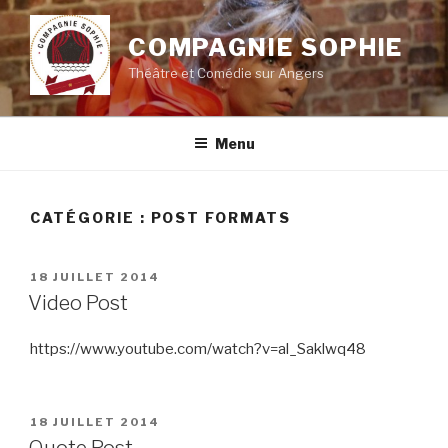
Aller
au
COMPAGNIE SOPHIE
contenu
Théâtre et Comédie sur Angers
principal
Menu
CATÉGORIE :
POST FORMATS
PUBLIÉ
18 JUILLET 2014
LE
Video Post
https://www.youtube.com/watch?v=al_Saklwq48
PUBLIÉ
18 JUILLET 2014
LE
Quote Post