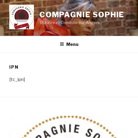
Aller
au
COMPAGNIE SOPHIE
contenu
Théâtre et Comédie sur Angers
principal
Menu
IPN
[tc_ipn]