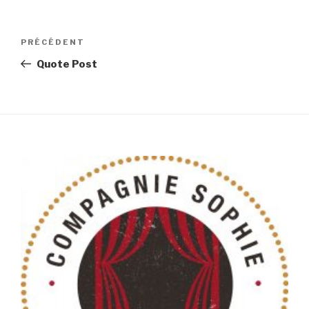
Navigation
Article
PRÉCÉDENT
de
précédent
Quote Post
l’article