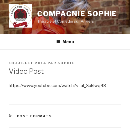
Aller
au
COMPAGNIE SOPHIE
contenu
Théâtre et Comédie sur Angers
principal
Menu
PUBLIÉ
18 JUILLET 2014
PAR
SOPHIE
LE
Video Post
https://www.youtube.com/watch?v=al_Saklwq48
CATÉGORIES
POST FORMATS